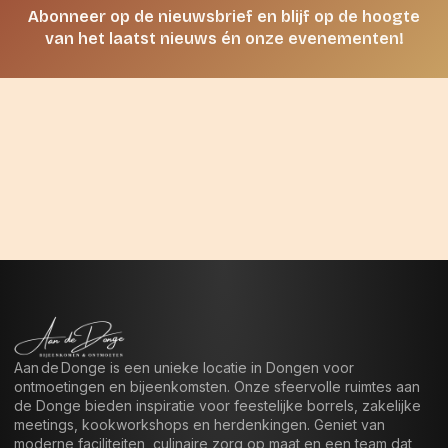
Abonneer op de nieuwsbrief en blijf op de hoogte
van het laatst nieuws én onze evenementen!
Aan de Donge is een unieke locatie in Dongen voor
ontmoetingen en bijeenkomsten. Onze sfeervolle ruimtes aan
de Donge bieden inspiratie voor feestelijke borrels, zakelijke
meetings, kookworkshops en herdenkingen. Geniet van
moderne faciliteiten, culinaire zorg op maat en een team dat