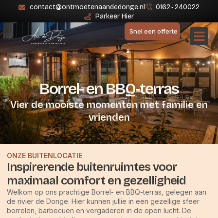
contact@ontmoetenaandedonge.nl
0162 ‑ 240022
Parkeer Hier
Snel een offerte
Borrel- en BBQ-terras
Vier de mooiste momenten met familie en
vrienden
ONZE BUITENLOCATIE
Inspirerende buitenruimtes voor
maximaal comfort en gezelligheid
Welkom op ons prachtige Borrel- en BBQ-terras, gelegen aan
de rivier de Donge. Hier kunnen jullie in een gezellige sfeer
borrelen, barbecuen en vergaderen in de open lucht. De