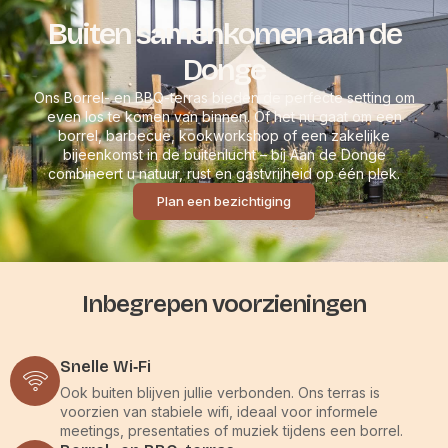
Buiten samenkomen aan de
Donge
Ons Borrel- en BBQ-terras bieden de perfecte setting om
even los te komen van binnen. Of het nu gaat om een
borrel, barbecue, kookworkshop of een zakelijke
bijeenkomst in de buitenlucht – bij Aan de Donge
combineert u natuur, rust en gastvrijheid op één plek.
Plan een bezichtiging
Inbegrepen voorzieningen
Snelle Wi‑Fi
Ook buiten blijven jullie verbonden. Ons terras is
voorzien van stabiele wifi, ideaal voor informele
meetings, presentaties of muziek tijdens een borrel.